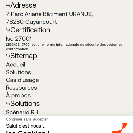
Adresse
7 Parc Ariane Bâtiment URANUS,
78280 Guyancourt
Certification
Iso 27001
L
’
ISO/CEI 27001 est une norme internationale de s
é
curit
é
des syst
è
mes
d
’
information.
Sitemap
Accueil
Solutions
Cas d
’
usage
Ressources
À
propos
Solutions
Sc
é
nario RH
Salary Planning
Transparence des salaires