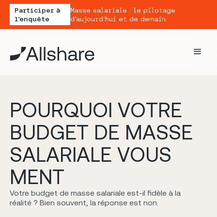
Participer à
Masse salariale : le pilotage
l'enquête
d'aujourd'hui et de demain.
P
O
U
R
Q
U
O
I
V
O
T
R
E
B
U
D
G
E
T
D
E
M
A
S
S
E
S
A
L
A
R
I
A
L
E
V
O
U
S
M
E
N
T
Votre budget de masse salariale est-il fidèle à la
réalité ? Bien souvent, la réponse est non.