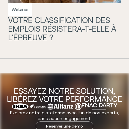
Webinar
VOTRE CLASSIFICATION DES
EMPLOIS RÉSISTERA-T-ELLE À
L’ÉPREUVE ?
ESSAYEZ NOTRE SOLUTION,
LIBÉREZ VOTRE PERFORMANCE
Explorez notre plateforme avec l'un de nos experts,
sans aucun engagement.
R
é
s
e
r
v
e
r
u
n
e
d
é
m
o