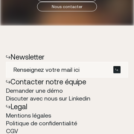
N
o
u
s
c
o
n
t
a
c
t
e
r
Newsletter
Contacter notre équipe
Demander une démo
Discuter avec nous sur Linkedin
Legal
Mentions l
é
gales
Politique de confidentialit
é
CGV