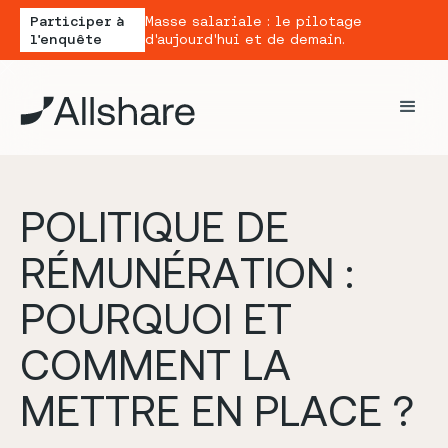
Participer à
Masse salariale : le pilotage
l'enquête
d'aujourd'hui et de demain.
P
O
L
I
T
I
Q
U
E
D
E
R
É
M
U
N
É
R
A
T
I
O
N
:
P
O
U
R
Q
U
O
I
E
T
C
O
M
M
E
N
T
L
A
M
E
T
T
R
E
E
N
P
L
A
C
E
?