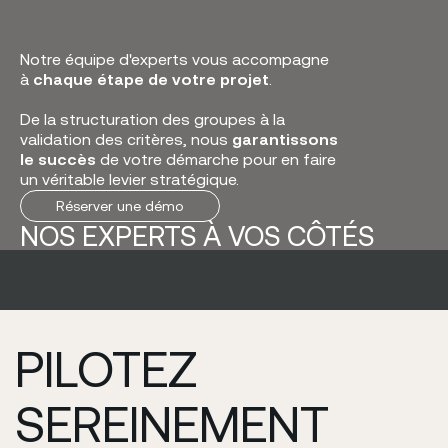
Notre équipe d'experts vous accompagne
à
chaque étape de votre projet
.
De la structuration des groupes à la
validation des critères, nous
garantissons
le succès
de votre démarche pour en faire
un véritable levier stratégique.
R
é
s
e
r
v
e
r
u
n
e
d
é
m
o
NOS EXPERTS À VOS CÔTÉS
PILOTEZ
SEREINEMENT