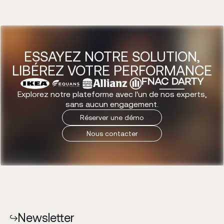
ESSAYEZ NOTRE SOLUTION,
LIBÉREZ VOTRE PERFORMANCE
Explorez notre plateforme avec l'un de nos experts,
sans aucun engagement.
R
é
s
e
r
v
e
r
u
n
e
d
é
m
o
N
o
u
s
c
o
n
t
a
c
t
e
r
Newsletter