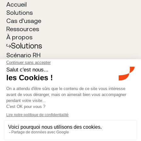
Accueil
Solutions
Cas d
’
usage
Ressources
À
propos
Solutions
Sc
é
nario RH
Salary Planning
Transparence des salaires
Email
bonjour@allshare.com