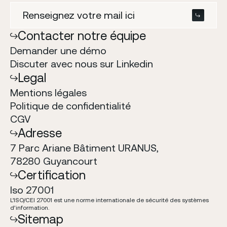
Contacter notre équipe
Demander une démo
Discuter avec nous sur Linkedin
Legal
Mentions l
é
gales
Politique de confidentialit
é
CGV
Adresse
7 Parc Ariane Bâtiment URANUS,
78280 Guyancourt
Certification
Iso 27001
L
’
ISO/CEI 27001 est une norme internationale de s
é
curit
é
des syst
è
mes
d
’
information.
Sitemap