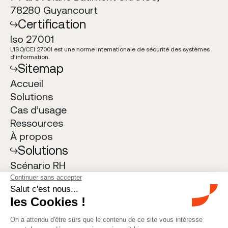
78280 Guyancourt
Certification
Iso 27001
L
’
ISO/CEI 27001 est une norme internationale de s
é
curit
é
des syst
è
mes
d
’
information.
Sitemap
Accueil
Solutions
Cas d
’
usage
Ressources
À
propos
Solutions
Sc
é
nario RH
Salary Planning
Transparence des salaires
Email
bonjour@allshare.com