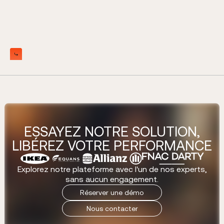
Slide 2 of 5.
ESSAYEZ NOTRE SOLUTION,
LIBÉREZ VOTRE PERFORMANCE
Explorez notre plateforme avec l'un de nos experts,
sans aucun engagement.
R
é
s
e
r
v
e
r
u
n
e
d
é
m
o
N
o
u
s
c
o
n
t
a
c
t
e
r